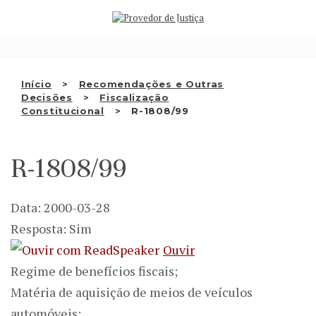
Saltar
QUEM SOMOS
para
o
ATIVIDADE
conteúdo
RECOMENDAÇÕES E OUTRAS
Início
Recomendações e Outras
Decisões
Fiscalização
DECISÕES
Constitucional
R-1808/99
RELAÇÕES INTERNACIONAIS
R-1808/99
APRESENTAR QUEIXA
PT
Data: 2000-03-28
Resposta: Sim
Ouvir
Regime de benefícios fiscais;
Matéria de aquisição de meios de veículos
automóveis;