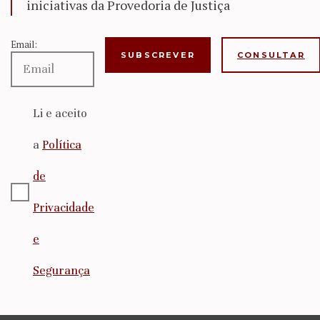
iniciativas da Provedoria de Justiça
Email:
CONSULTAR
Li e aceito
a
Política
de
Privacidade
e
Segurança