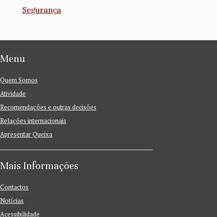
Segurança
Menu
Quem Somos
Atividade
Recomendações e outras decisões
Relações internacionais
Apresentar Queixa
Mais Informações
Contactos
Notícias
Acessibilidade