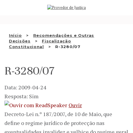
Saltar
QUEM SOMOS
para
o
ATIVIDADE
conteúdo
RECOMENDAÇÕES E OUTRAS
Início
Recomendações e Outras
Decisões
Fiscalização
DECISÕES
Constitucional
R-3280/07
RELAÇÕES INTERNACIONAIS
R-3280/07
APRESENTAR QUEIXA
PT
Data: 2009-04-24
Resposta: Sim
Ouvir
Decreto-Lei n.º 187/2007, de 10 de Maio, que
define o regime jurídico de protecção nas
eventualidades invalidez e velhice do regime geral