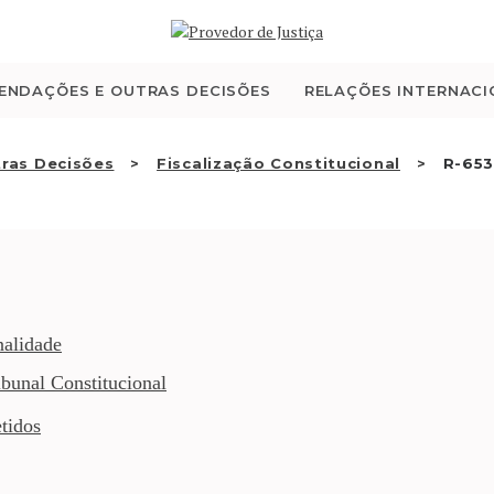
QUEM SOMOS
ATIVIDADE
ENDAÇÕES E OUTRAS DECISÕES
RELAÇÕES INTERNACI
RECOMENDAÇÕES E
ras Decisões
Fiscalização Constitucional
R-653
OUTRAS DECISÕES
RELAÇÕES
INTERNACIONAIS
nalidade
bunal Constitucional
APRESENTAR QUEIXA
tidos
PT