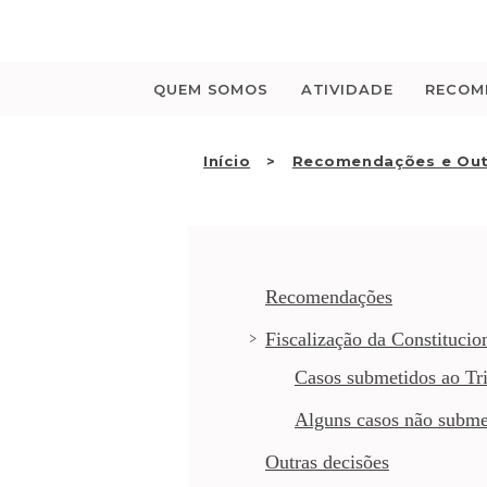
Saltar
para
o
conteúdo
QUEM SOMOS
ATIVIDADE
RECOM
Início
Recomendações e Out
Recomendações
Fiscalização da Constitucio
Casos submetidos ao Tri
Alguns casos não subme
Outras decisões