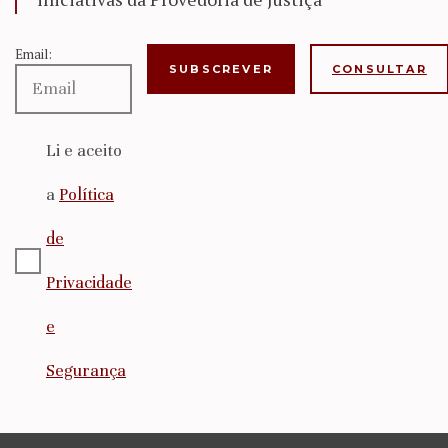
Email:
CONSULTAR
Li e aceito
a
Política
de
Privacidade
e
Segurança