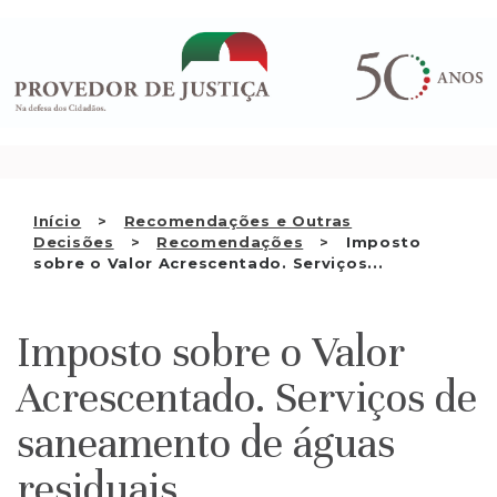
Saltar
QUEM SOMOS
para
o
ATIVIDADE
conteúdo
RECOMENDAÇÕES E OUTRAS
DECISÕES
RELAÇÕES INTERNACIONAIS
Início
Recomendações e Outras
Decisões
Recomendações
Imposto
APRESENTAR QUEIXA
sobre o Valor Acrescentado. Serviços...
PT
Imposto sobre o Valor
Acrescentado. Serviços de
saneamento de águas
residuais