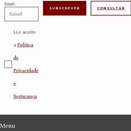
Email:
CONSULTAR
Li e aceito
a
Política
de
Privacidade
e
Segurança
Menu