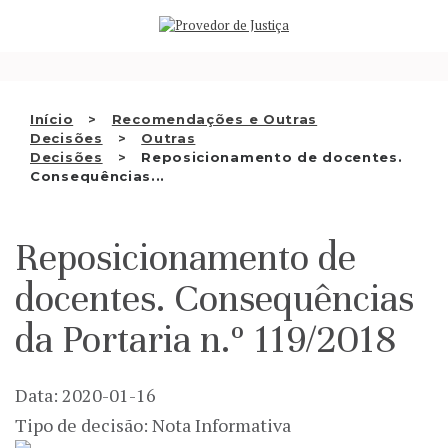
Saltar
QUEM SOMOS
para
o
ATIVIDADE
conteúdo
RECOMENDAÇÕES E OUTRAS
Início
Recomendações e Outras
Decisões
Outras
DECISÕES
Decisões
Reposicionamento de docentes.
Consequências...
RELAÇÕES INTERNACIONAIS
APRESENTAR QUEIXA
Reposicionamento de
PT
docentes. Consequências
da Portaria n.º 119/2018
Data: 2020-01-16
Tipo de decisão: Nota Informativa