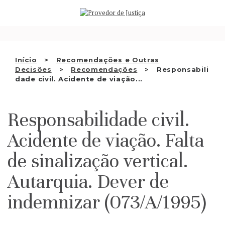
Saltar
QUEM SOMOS
para
o
ATIVIDADE
conteúdo
RECOMENDAÇÕES E OUTRAS
Início
Recomendações e Outras
Decisões
Recomendações
Responsabili
DECISÕES
dade civil. Acidente de viação...
RELAÇÕES INTERNACIONAIS
Responsabilidade civil.
APRESENTAR QUEIXA
Acidente de viação. Falta
PT
de sinalização vertical.
Autarquia. Dever de
indemnizar (073/A/1995)