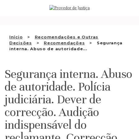
Saltar
QUEM SOMOS
para
o
ATIVIDADE
conteúdo
RECOMENDAÇÕES E OUTRAS
Início
Recomendações e Outras
Decisões
Recomendações
Segurança
DECISÕES
interna. Abuso de autoridade...
RELAÇÕES INTERNACIONAIS
Segurança interna. Abuso
APRESENTAR QUEIXA
de autoridade. Polícia
PT
judiciária. Dever de
correcção. Audição
indispensável do
reclamante. Correcção