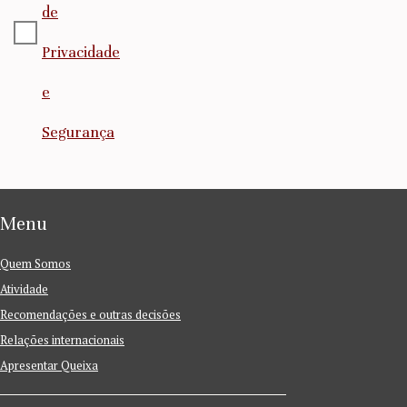
de
Privacidade
e
Segurança
Menu
Quem Somos
Atividade
Recomendações e outras decisões
Relações internacionais
Apresentar Queixa