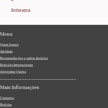
Segurança
Menu
Quem Somos
Atividade
Recomendações e outras decisões
Relações internacionais
Apresentar Queixa
Mais Informações
Contactos
Notícias