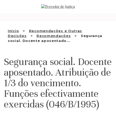
Saltar
QUEM SOMOS
para
o
ATIVIDADE
conteúdo
RECOMENDAÇÕES E OUTRAS
Início
Recomendações e Outras
Decisões
Recomendações
Segurança
DECISÕES
social. Docente aposentado...
RELAÇÕES INTERNACIONAIS
Segurança social. Docente
APRESENTAR QUEIXA
aposentado. Atribuição de
PT
1/3 do vencimento.
Funções efectivamente
exercidas (046/B/1995)