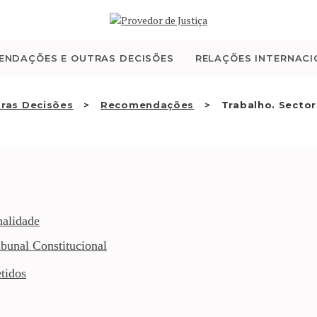
QUEM SOMOS
ATIVIDADE
ENDAÇÕES E OUTRAS DECISÕES
RELAÇÕES INTERNACI
RECOMENDAÇÕES E
ras Decisões
Recomendações
Trabalho. Sector
OUTRAS DECISÕES
RELAÇÕES
INTERNACIONAIS
nalidade
bunal Constitucional
APRESENTAR QUEIXA
tidos
PT