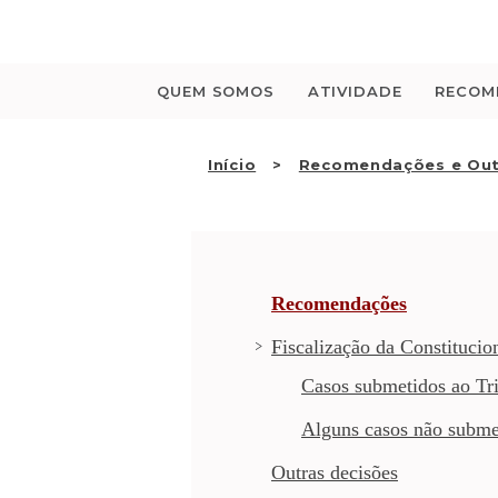
Saltar
para
o
conteúdo
QUEM SOMOS
ATIVIDADE
RECOM
Início
Recomendações e Out
Recomendações
Fiscalização da Constitucio
Casos submetidos ao Tri
Alguns casos não subme
Outras decisões