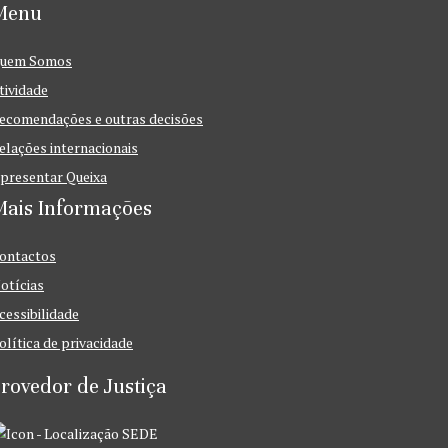
Menu
uem Somos
tividade
ecomendações e outras decisões
elações internacionais
presentar Queixa
Mais Informações
ontactos
otícias
cessibilidade
olítica de privacidade
rovedor de Justiça
SEDE