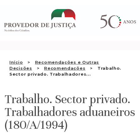
Saltar
QUEM SOMOS
para
o
ATIVIDADE
conteúdo
RECOMENDAÇÕES E OUTRAS
DECISÕES
RELAÇÕES INTERNACIONAIS
Início
Recomendações e Outras
Decisões
Recomendações
Trabalho.
APRESENTAR QUEIXA
Sector privado. Trabalhadores...
PT
Trabalho. Sector privado.
Trabalhadores aduaneiros
(180/A/1994)