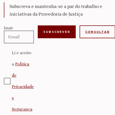
Subscreva e mantenha-se a par do trabalho e
iniciativas da Provedoria de Justiça
Email:
CONSULTAR
Li e aceito
a
Política
de
Privacidade
e
Segurança