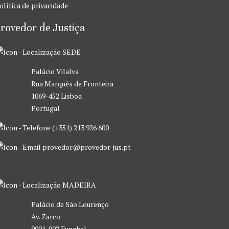
olítica de privacidade
rovedor de Justiça
SEDE
Palácio Vilalva
Rua Marquês de Fronteira
1069-452 Lisboa
Portugal
(+351) 213 926 600
provedor@provedor-jus.pt
MADEIRA
Palácio de São Lourenço
Av. Zarco
9001-902 Funchal