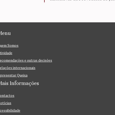
Menu
uem Somos
tividade
ecomendações e outras decisões
elações internacionais
presentar Queixa
Mais Informações
ontactos
otícias
cessibilidade