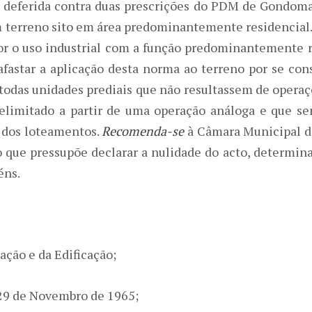
o deferida contra duas prescrições do PDM de Gondoma
 terreno sito em área predominantemente residencial. 
 o uso industrial com a função predominantemente res
afastar a aplicação desta norma ao terreno por se con
 todas unidades prediais que não resultassem de opera
 delimitado a partir de uma operação análoga e que 
o dos loteamentos.
Recomenda-se
à Câmara Municipal d
o que pressupõe declarar a nulidade do acto, determina
zéns.
zação e da Edificação;
e 29 de Novembro de 1965;