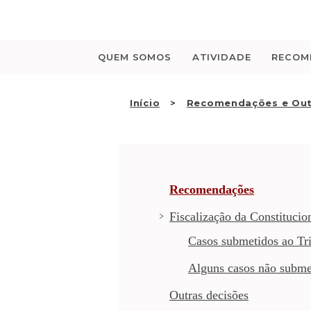
Saltar
para
o
conteúdo
QUEM SOMOS
ATIVIDADE
RECOM
Início
Recomendações e Out
Recomendações
Fiscalização da Constitucio
Casos submetidos ao Tri
Alguns casos não subme
Outras decisões