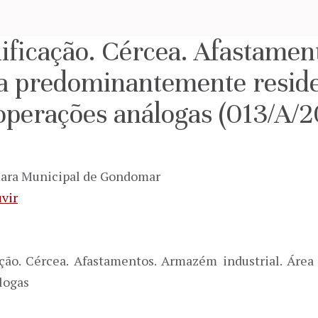
ificação. Cércea. Afastame
ea predominantemente reside
operações análogas (013/A/2
mara Municipal de Gondomar
vir
ação. Cércea. Afastamentos. Armazém industrial. Áre
logas