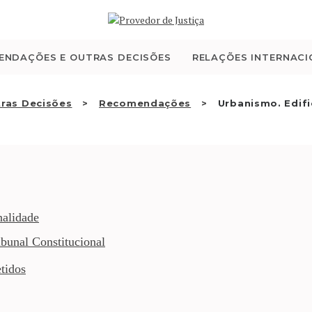
QUEM SOMOS
ATIVIDADE
ENDAÇÕES E OUTRAS DECISÕES
RELAÇÕES INTERNACI
RECOMENDAÇÕES E
ras Decisões
Recomendações
Urbanismo. Edifi
OUTRAS DECISÕES
RELAÇÕES
INTERNACIONAIS
nalidade
bunal Constitucional
APRESENTAR QUEIXA
tidos
PT