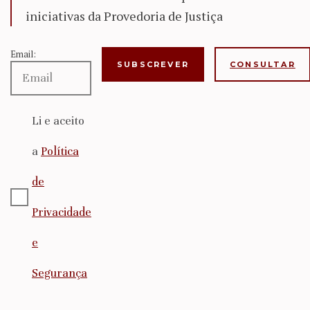
iniciativas da Provedoria de Justiça
Email:
CONSULTAR
Li e aceito
a
Política
de
Privacidade
e
Segurança