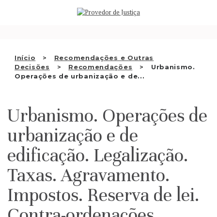
Saltar
QUEM SOMOS
para
o
ATIVIDADE
conteúdo
RECOMENDAÇÕES E OUTRAS
Início
Recomendações e Outras
Decisões
Recomendações
Urbanismo.
DECISÕES
Operações de urbanização e de...
RELAÇÕES INTERNACIONAIS
Urbanismo. Operações de
APRESENTAR QUEIXA
urbanização e de
PT
edificação. Legalização.
Taxas. Agravamento.
Impostos. Reserva de lei.
Contra-ordenações