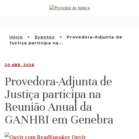
Saltar
QUEM SOMOS
para
o
ATIVIDADE
conteúdo
RECOMENDAÇÕES E OUTRAS
Início
Eventos
Provedora-Adjunta de
Justiça participa na...
DECISÕES
RELAÇÕES INTERNACIONAIS
20 ABR, 2026
APRESENTAR QUEIXA
Provedora-Adjunta de
PT
Justiça participa na
Reunião Anual da
GANHRI em Genebra
Ouvir