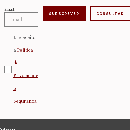
Email:
CONSULTAR
Li e aceito
a
Política
de
Privacidade
e
Segurança