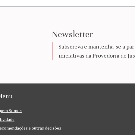
Newsletter
Subscreva e mantenha-se a par 
iniciativas da Provedoria de Jus
Menu
uem Somos
tividade
ecomendações e outras decisões