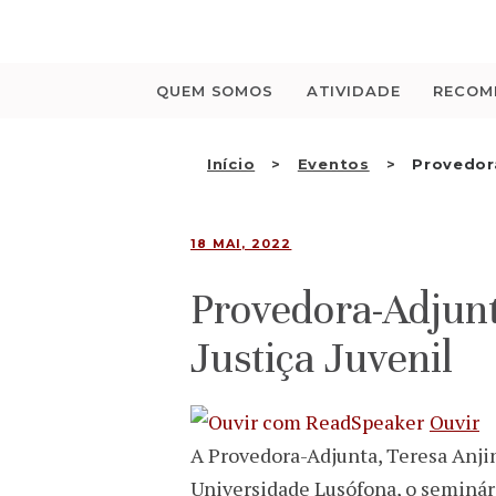
Saltar
para
o
conteúdo
QUEM SOMOS
ATIVIDADE
RECOM
Início
Eventos
Provedora
18 MAI, 2022
Provedora-Adjunt
Justiça Juvenil
Ouvir
A Provedora-Adjunta, Teresa Anjin
Universidade Lusófona, o seminári