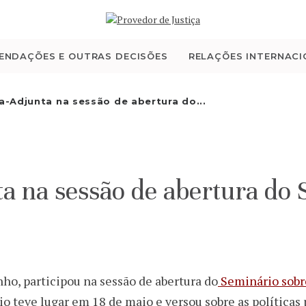
QUEM SOMOS
ATIVIDADE
ENDAÇÕES E OUTRAS DECISÕES
RELAÇÕES INTERNACI
RECOMENDAÇÕES E
-Adjunta na sessão de abertura do...
OUTRAS DECISÕES
RELAÇÕES
a na sessão de abertura do 
INTERNACIONAIS
APRESENTAR QUEIXA
PT
ho, participou na sessão de abertura do
Seminário sobre
o teve lugar em 18 de maio e versou sobre as políticas