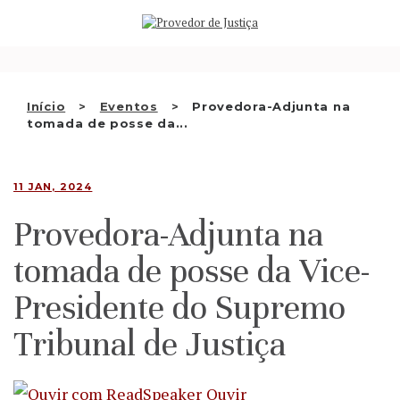
Saltar
QUEM SOMOS
para
o
ATIVIDADE
conteúdo
RECOMENDAÇÕES E OUTRAS
Início
Eventos
Provedora-Adjunta na
tomada de posse da...
DECISÕES
RELAÇÕES INTERNACIONAIS
11 JAN, 2024
APRESENTAR QUEIXA
Provedora-Adjunta na
PT
tomada de posse da Vice-
Presidente do Supremo
Tribunal de Justiça
Ouvir