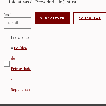
iniciativas da Provedoria de Justiça
Email:
CONSULTAR
Li e aceito
a
Política
de
Privacidade
e
Segurança