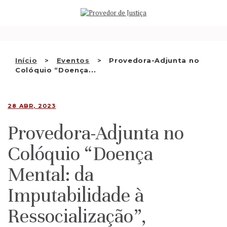
Saltar
QUEM SOMOS
para
o
ATIVIDADE
conteúdo
RECOMENDAÇÕES E OUTRAS
Início
Eventos
Provedora-Adjunta no
Colóquio “Doença...
DECISÕES
RELAÇÕES INTERNACIONAIS
28 ABR, 2023
APRESENTAR QUEIXA
Provedora-Adjunta no
PT
Colóquio “Doença
Mental: da
Imputabilidade à
Ressocialização”,