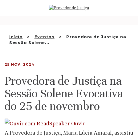
Saltar
QUEM SOMOS
para
o
ATIVIDADE
conteúdo
RECOMENDAÇÕES E OUTRAS
Início
Eventos
Provedora de Justiça na
Sessão Solene...
DECISÕES
RELAÇÕES INTERNACIONAIS
25 NOV, 2024
APRESENTAR QUEIXA
Provedora de Justiça na
PT
Sessão Solene Evocativa
do 25 de novembro
Ouvir
A Provedora de Justiça, Maria Lúcia Amaral, assistiu