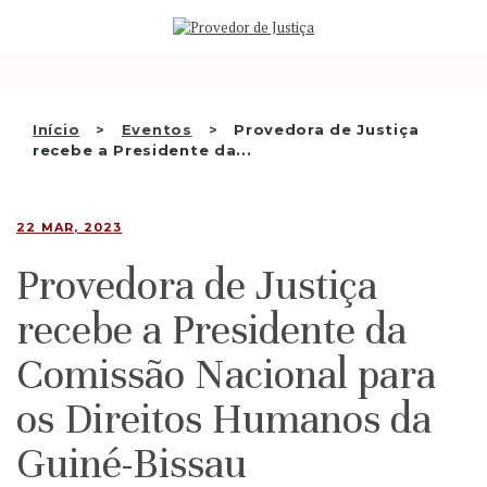
Saltar
QUEM SOMOS
para
o
ATIVIDADE
conteúdo
RECOMENDAÇÕES E OUTRAS
Início
Eventos
Provedora de Justiça
recebe a Presidente da...
DECISÕES
RELAÇÕES INTERNACIONAIS
22 MAR, 2023
APRESENTAR QUEIXA
Provedora de Justiça
PT
recebe a Presidente da
Comissão Nacional para
os Direitos Humanos da
Guiné-Bissau