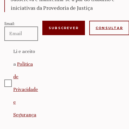
iniciativas da Provedoria de Justiça
Email:
CONSULTAR
Li e aceito
a
Política
de
Privacidade
e
Segurança