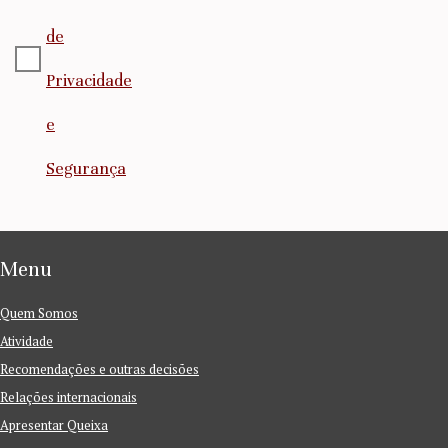
de
Privacidade
e
Segurança
Menu
Quem Somos
Atividade
Recomendações e outras decisões
Relações internacionais
Apresentar Queixa