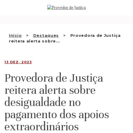
Saltar
QUEM SOMOS
para
o
ATIVIDADE
conteúdo
RECOMENDAÇÕES E OUTRAS
Início
Destaques
Provedora de Justiça
reitera alerta sobre...
DECISÕES
RELAÇÕES INTERNACIONAIS
13 DEZ, 2023
APRESENTAR QUEIXA
Provedora de Justiça
PT
reitera alerta sobre
desigualdade no
pagamento dos apoios
extraordinários