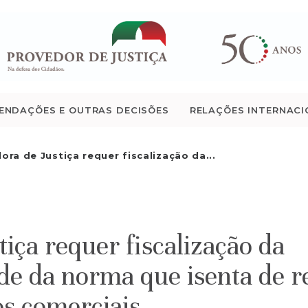
QUEM SOMOS
ATIVIDADE
RECOMENDAÇÕES E
ENDAÇÕES E OUTRAS DECISÕES
RELAÇÕES INTERNACI
OUTRAS DECISÕES
ora de Justiça requer fiscalização da...
RELAÇÕES
INTERNACIONAIS
iça requer fiscalização da
APRESENTAR QUEIXA
ade da norma que isenta de 
PT
os comerciais