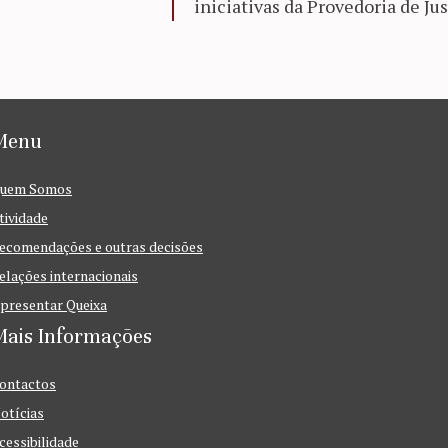
iniciativas da Provedoria de Jus
Menu
uem Somos
tividade
ecomendações e outras decisões
elações internacionais
presentar Queixa
Mais Informações
ontactos
otícias
cessibilidade