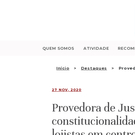
Saltar
para
o
conteúdo
QUEM SOMOS
ATIVIDADE
RECOM
Início
Destaques
Proved
27 NOV, 2020
Provedora de Just
constitucionalid
lojistas em centr