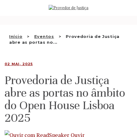
Saltar
QUEM SOMOS
para
o
ATIVIDADE
conteúdo
RECOMENDAÇÕES E OUTRAS
Início
Eventos
Provedoria de Justiça
abre as portas no...
DECISÕES
RELAÇÕES INTERNACIONAIS
02 MAI, 2025
APRESENTAR QUEIXA
Provedoria de Justiça
PT
abre as portas no âmbito
do Open House Lisboa
2025
Ouvir