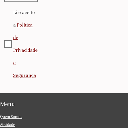
Li e aceito
a
Política
de
Privacidade
e
Segurança
Menu
Quem Somos
Atividade