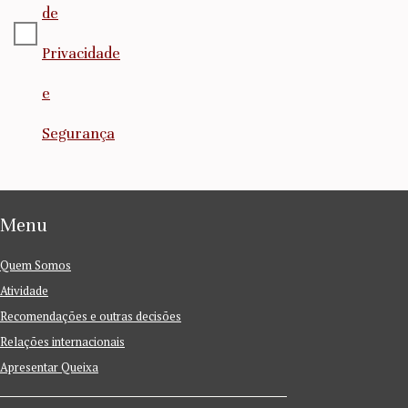
de
Privacidade
e
Segurança
Menu
Quem Somos
Atividade
Recomendações e outras decisões
Relações internacionais
Apresentar Queixa