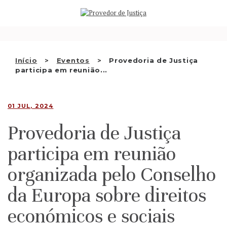
Saltar
QUEM SOMOS
para
o
ATIVIDADE
conteúdo
RECOMENDAÇÕES E OUTRAS
Início
Eventos
Provedoria de Justiça
participa em reunião...
DECISÕES
RELAÇÕES INTERNACIONAIS
01 JUL, 2024
APRESENTAR QUEIXA
Provedoria de Justiça
PT
participa em reunião
organizada pelo Conselho
da Europa sobre direitos
económicos e sociais