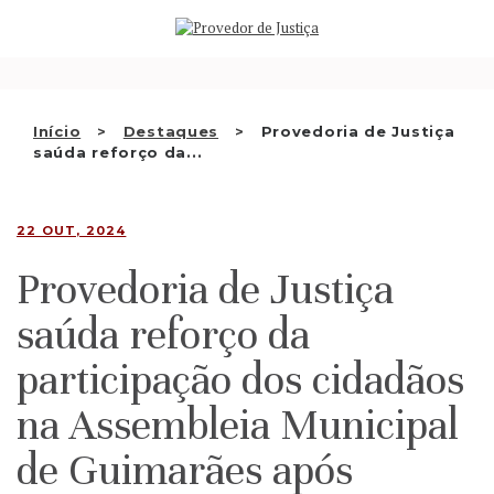
Saltar
QUEM SOMOS
para
o
ATIVIDADE
conteúdo
RECOMENDAÇÕES E OUTRAS
Início
Destaques
Provedoria de Justiça
saúda reforço da...
DECISÕES
RELAÇÕES INTERNACIONAIS
22 OUT, 2024
APRESENTAR QUEIXA
Provedoria de Justiça
PT
saúda reforço da
participação dos cidadãos
na Assembleia Municipal
de Guimarães após