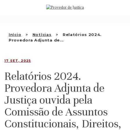
Saltar
QUEM SOMOS
para
o
ATIVIDADE
conteúdo
RECOMENDAÇÕES E OUTRAS
Início
Notícias
Relatórios 2024.
Provedora Adjunta de...
DECISÕES
RELAÇÕES INTERNACIONAIS
17 SET, 2025
APRESENTAR QUEIXA
Relatórios 2024.
PT
Provedora Adjunta de
Justiça ouvida pela
Comissão de Assuntos
Constitucionais, Direitos,