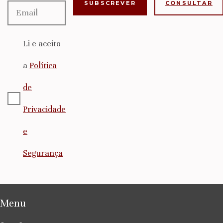
CONSULTAR
Li e aceito
a
Política
de
Privacidade
e
Segurança
Menu