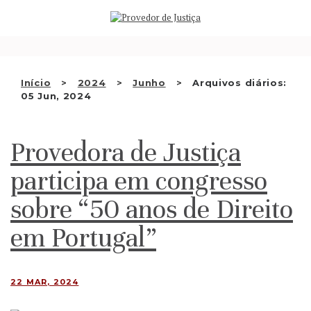
Saltar
QUEM SOMOS
para
o
ATIVIDADE
conteúdo
RECOMENDAÇÕES E OUTRAS
Início
2024
Junho
Arquivos diários:
05 Jun, 2024
DECISÕES
RELAÇÕES INTERNACIONAIS
Provedora de Justiça
APRESENTAR QUEIXA
participa em congresso
PT
sobre “50 anos de Direito
em Portugal”
22 MAR, 2024