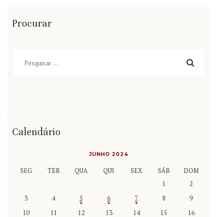
Procurar
Pesquisar
por:
Calendário
JUNHO 2024
SEG
TER
QUA
QUI
SEX
SÁB
DOM
1
2
3
4
5
6
7
8
9
10
11
12
13
14
15
16