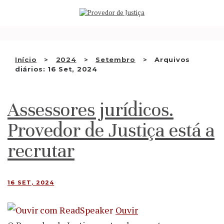
Saltar
QUEM SOMOS
para
o
ATIVIDADE
conteúdo
RECOMENDAÇÕES E OUTRAS
Início
2024
Setembro
Arquivos
diários: 16 Set, 2024
DECISÕES
RELAÇÕES INTERNACIONAIS
Assessores jurídicos.
APRESENTAR QUEIXA
Provedor de Justiça está a
PT
recrutar
16 SET, 2024
Ouvir