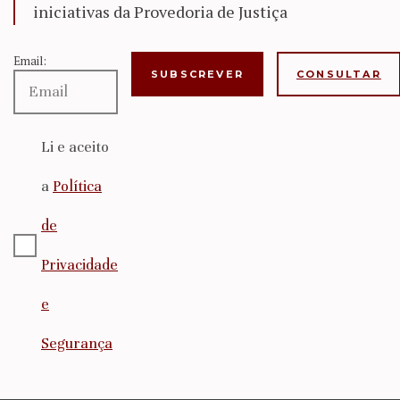
iniciativas da Provedoria de Justiça
Email:
CONSULTAR
Li e aceito
a
Política
de
Privacidade
e
Segurança