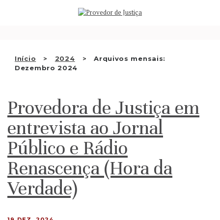
Saltar
QUEM SOMOS
para
o
ATIVIDADE
conteúdo
RECOMENDAÇÕES E OUTRAS
Início
2024
Arquivos mensais:
Dezembro 2024
DECISÕES
RELAÇÕES INTERNACIONAIS
Provedora de Justiça em
APRESENTAR QUEIXA
entrevista ao Jornal
PT
Público e Rádio
Renascença (Hora da
Verdade)
19 DEZ, 2024