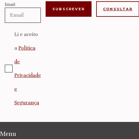
Email:
CONSULTAR
Li e aceito
a
Política
de
Privacidade
e
Segurança
Menu