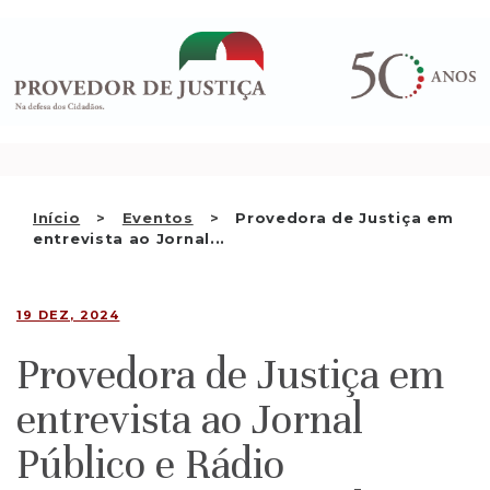
Saltar
QUEM SOMOS
para
o
ATIVIDADE
conteúdo
RECOMENDAÇÕES E OUTRAS
DECISÕES
RELAÇÕES INTERNACIONAIS
Início
Eventos
Provedora de Justiça em
entrevista ao Jornal...
APRESENTAR QUEIXA
PT
19 DEZ, 2024
Provedora de Justiça em
entrevista ao Jornal
Público e Rádio