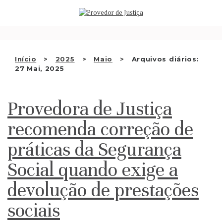
Saltar
QUEM SOMOS
para
o
ATIVIDADE
conteúdo
RECOMENDAÇÕES E OUTRAS
Início
2025
Maio
Arquivos diários:
27 Mai, 2025
DECISÕES
RELAÇÕES INTERNACIONAIS
Provedora de Justiça
APRESENTAR QUEIXA
recomenda correção de
PT
práticas da Segurança
Social quando exige a
devolução de prestações
sociais