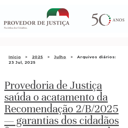
Saltar
QUEM SOMOS
para
o
ATIVIDADE
conteúdo
RECOMENDAÇÕES E OUTRAS
DECISÕES
RELAÇÕES INTERNACIONAIS
Início
2025
Julho
Arquivos diários:
23 Jul, 2025
APRESENTAR QUEIXA
PT
Provedoria de Justiça
saúda o acatamento da
Recomendação 2/B/2025
— garantias dos cidadãos