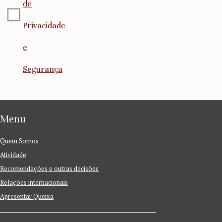
de
Privacidade
e
Segurança
Menu
Quem Somos
Atividade
Recomendações e outras decisões
Relações internacionais
Apresentar Queixa