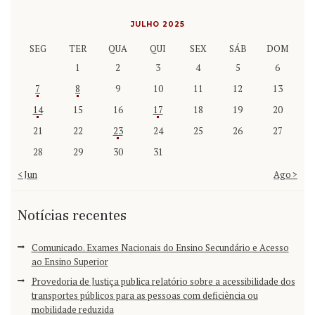
JULHO 2025
SEG
TER
QUA
QUI
SEX
SÁB
DOM
1
2
3
4
5
6
7
8
9
10
11
12
13
14
15
16
17
18
19
20
21
22
23
24
25
26
27
28
29
30
31
« Jun
Ago »
Notícias recentes
Comunicado. Exames Nacionais do Ensino Secundário e Acesso
ao Ensino Superior
Provedoria de Justiça publica relatório sobre a acessibilidade dos
transportes públicos para as pessoas com deficiência ou
mobilidade reduzida