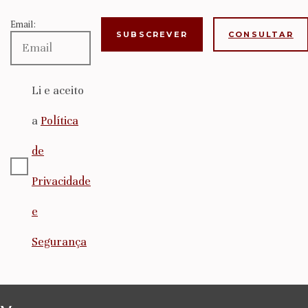
Email:
CONSULTAR
Li e aceito
a
Política
de
Privacidade
e
Segurança