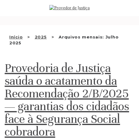
Saltar
QUEM SOMOS
para
o
ATIVIDADE
conteúdo
RECOMENDAÇÕES E OUTRAS
Início
2025
Arquivos mensais: Julho
2025
DECISÕES
RELAÇÕES INTERNACIONAIS
Provedoria de Justiça
APRESENTAR QUEIXA
saúda o acatamento da
PT
Recomendação 2/B/2025
— garantias dos cidadãos
face à Segurança Social
cobradora