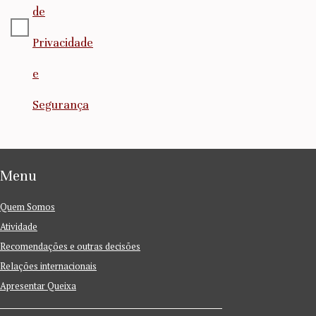
de
Privacidade
e
Segurança
Menu
Quem Somos
Atividade
Recomendações e outras decisões
Relações internacionais
Apresentar Queixa