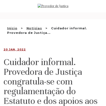
Saltar
QUEM SOMOS
para
o
ATIVIDADE
conteúdo
RECOMENDAÇÕES E OUTRAS
Início
Notícias
Cuidador informal.
Provedora de Justiça...
DECISÕES
RELAÇÕES INTERNACIONAIS
20 JAN, 2022
APRESENTAR QUEIXA
Cuidador informal.
PT
Provedora de Justiça
congratula-se com
regulamentação do
Estatuto e dos apoios aos