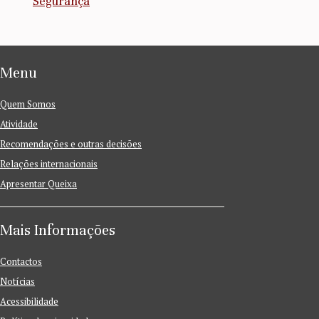
Segurança
Menu
Quem Somos
Atividade
Recomendações e outras decisões
Relações internacionais
Apresentar Queixa
Mais Informações
Contactos
Notícias
Acessibilidade