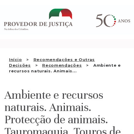
Saltar
QUEM SOMOS
para
o
ATIVIDADE
conteúdo
RECOMENDAÇÕES E OUTRAS
DECISÕES
RELAÇÕES INTERNACIONAIS
Início
Recomendações e Outras
Decisões
Recomendações
Ambiente e
APRESENTAR QUEIXA
recursos naturais. Animais...
PT
Ambiente e recursos
naturais. Animais.
Protecção de animais.
Tauromaquia. Touros de