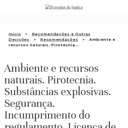
Saltar
QUEM SOMOS
para
o
ATIVIDADE
conteúdo
RECOMENDAÇÕES E OUTRAS
Início
Recomendações e Outras
Decisões
Recomendações
Ambiente e
DECISÕES
recursos naturais. Pirotecnia...
RELAÇÕES INTERNACIONAIS
Ambiente e recursos
APRESENTAR QUEIXA
naturais. Pirotecnia.
PT
Substâncias explosivas.
Segurança.
Incumprimento do
regulamento. Licença de