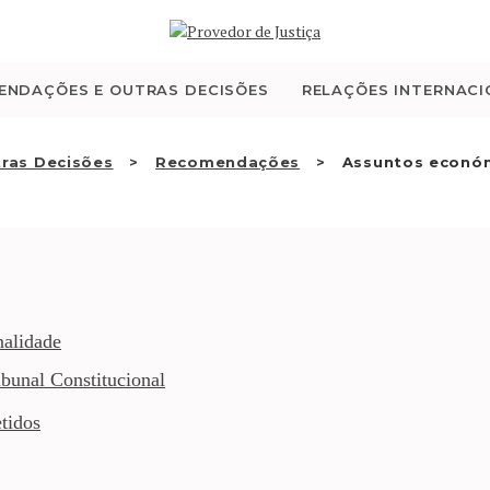
QUEM SOMOS
ATIVIDADE
ENDAÇÕES E OUTRAS DECISÕES
RELAÇÕES INTERNACI
RECOMENDAÇÕES E
ras Decisões
Recomendações
Assuntos económ
OUTRAS DECISÕES
RELAÇÕES
INTERNACIONAIS
nalidade
bunal Constitucional
APRESENTAR QUEIXA
tidos
PT