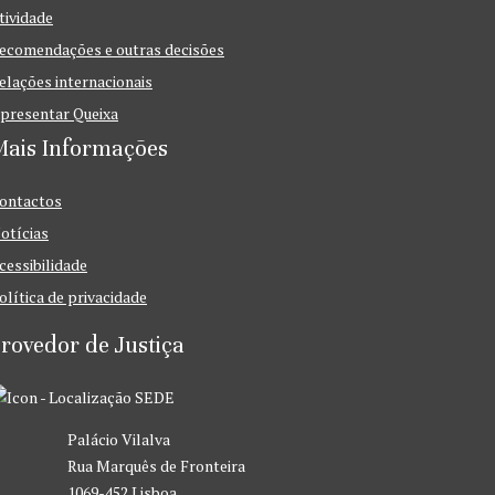
tividade
ecomendações e outras decisões
elações internacionais
presentar Queixa
Mais Informações
ontactos
otícias
cessibilidade
olítica de privacidade
rovedor de Justiça
SEDE
Palácio Vilalva
Rua Marquês de Fronteira
1069-452 Lisboa