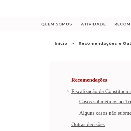
Saltar
para
o
conteúdo
QUEM SOMOS
ATIVIDADE
RECOM
Início
Recomendações e Out
Recomendações
Fiscalização da Constitucio
Casos submetidos ao Tri
Alguns casos não subme
Outras decisões