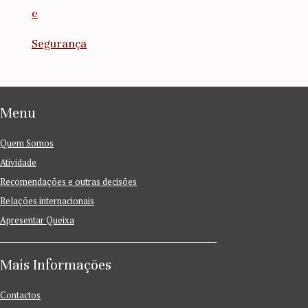
e
Segurança
Menu
Quem Somos
Atividade
Recomendações e outras decisões
Relações internacionais
Apresentar Queixa
Mais Informações
Contactos