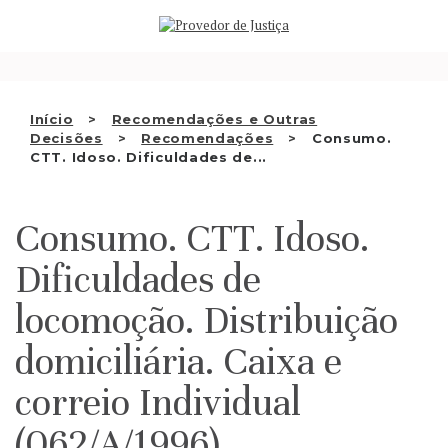
Saltar
QUEM SOMOS
para
o
ATIVIDADE
conteúdo
RECOMENDAÇÕES E OUTRAS
Início
Recomendações e Outras
Decisões
Recomendações
Consumo.
DECISÕES
CTT. Idoso. Dificuldades de...
RELAÇÕES INTERNACIONAIS
Consumo. CTT. Idoso.
APRESENTAR QUEIXA
Dificuldades de
PT
locomoção. Distribuição
domiciliária. Caixa e
correio Individual
(062/A/1996)