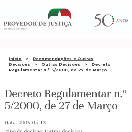
Saltar
QUEM SOMOS
para
o
ATIVIDADE
conteúdo
RECOMENDAÇÕES E OUTRAS
DECISÕES
RELAÇÕES INTERNACIONAIS
Início
Recomendações e Outras
Decisões
Outras Decisões
Decreto
APRESENTAR QUEIXA
Regulamentar n.º 5/2000, de 27 de Março
PT
Decreto Regulamentar n.º
5/2000, de 27 de Março
Data: 2003-05-13
Tipo de decisão: Outras decisões