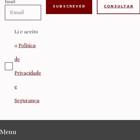
Email:
CONSULTAR
Li e aceito
a
Política
de
Privacidade
e
Segurança
Menu