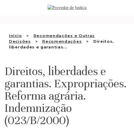
Saltar
QUEM SOMOS
para
o
ATIVIDADE
conteúdo
RECOMENDAÇÕES E OUTRAS
Início
Recomendações e Outras
Decisões
Recomendações
Direitos,
DECISÕES
liberdades e garantias...
RELAÇÕES INTERNACIONAIS
Direitos, liberdades e
APRESENTAR QUEIXA
garantias. Expropriações.
PT
Reforma agrária.
Indemnização
(023/B/2000)