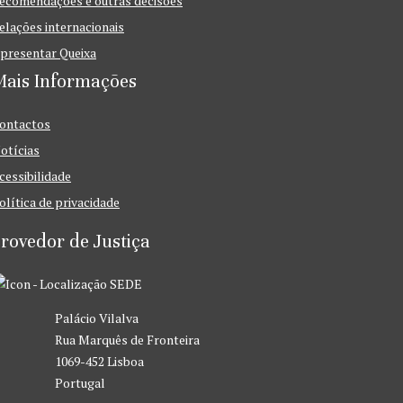
ecomendações e outras decisões
elações internacionais
presentar Queixa
Mais Informações
ontactos
otícias
cessibilidade
olítica de privacidade
rovedor de Justiça
SEDE
Palácio Vilalva
Rua Marquês de Fronteira
1069-452 Lisboa
Portugal