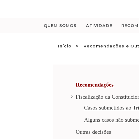
Saltar
para
o
conteúdo
QUEM SOMOS
ATIVIDADE
RECOM
Início
Recomendações e Out
Recomendações
Fiscalização da Constitucio
Casos submetidos ao Tri
Alguns casos não subme
Outras decisões