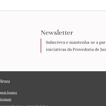
Newsletter
Subscreva e mantenha-se a par 
iniciativas da Provedoria de Jus
Menu
uem Somos
tividade