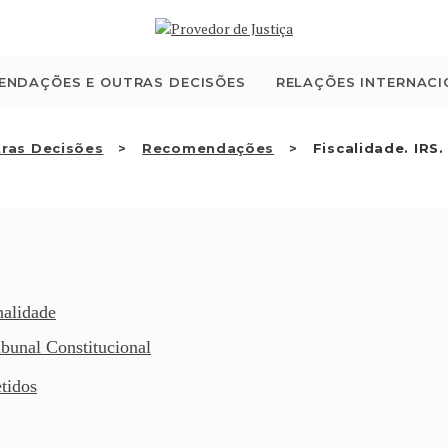
QUEM SOMOS
ATIVIDADE
ENDAÇÕES E OUTRAS DECISÕES
RELAÇÕES INTERNACI
RECOMENDAÇÕES E
ras Decisões
Recomendações
Fiscalidade. IRS
OUTRAS DECISÕES
RELAÇÕES
INTERNACIONAIS
nalidade
bunal Constitucional
APRESENTAR QUEIXA
tidos
PT