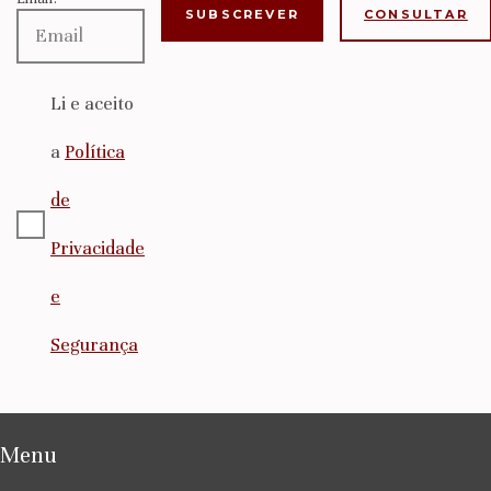
CONSULTAR
Li e aceito
a
Política
de
Privacidade
e
Segurança
Menu