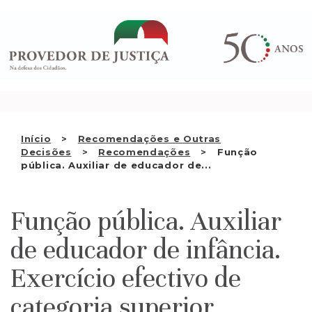
Saltar
QUEM SOMOS
para
o
ATIVIDADE
conteúdo
RECOMENDAÇÕES E OUTRAS
DECISÕES
RELAÇÕES INTERNACIONAIS
Início
Recomendações e Outras
Decisões
Recomendações
Função
APRESENTAR QUEIXA
pública. Auxiliar de educador de...
PT
Função pública. Auxiliar
de educador de infância.
Exercício efectivo de
categoria superior.