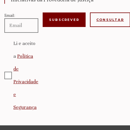
Email:
CONSULTAR
Li e aceito
a
Política
de
Privacidade
e
Segurança