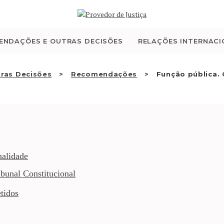
QUEM SOMOS
ATIVIDADE
ENDAÇÕES E OUTRAS DECISÕES
RELAÇÕES INTERNACI
RECOMENDAÇÕES E
ras Decisões
Recomendações
Função pública. 
OUTRAS DECISÕES
RELAÇÕES
INTERNACIONAIS
nalidade
bunal Constitucional
APRESENTAR QUEIXA
tidos
PT