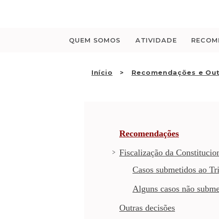
Saltar
para
o
conteúdo
QUEM SOMOS
ATIVIDADE
RECOM
Início
Recomendações e Out
Recomendações
Fiscalização da Constitucio
Casos submetidos ao Tri
Alguns casos não subme
Outras decisões