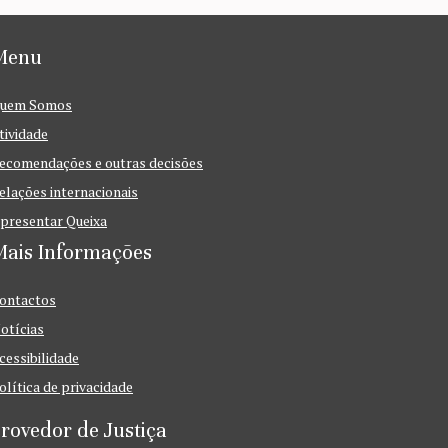
Menu
uem Somos
tividade
ecomendações e outras decisões
elações internacionais
presentar Queixa
Mais Informações
ontactos
otícias
cessibilidade
olítica de privacidade
rovedor de Justiça