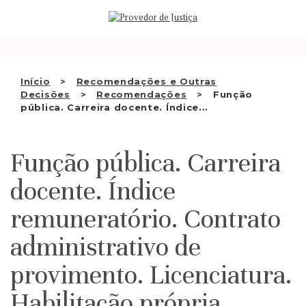
Saltar
QUEM SOMOS
para
o
ATIVIDADE
conteúdo
RECOMENDAÇÕES E OUTRAS
Início
Recomendações e Outras
Decisões
Recomendações
Função
DECISÕES
pública. Carreira docente. Índice...
RELAÇÕES INTERNACIONAIS
Função pública. Carreira
APRESENTAR QUEIXA
docente. Índice
PT
remuneratório. Contrato
administrativo de
provimento. Licenciatura.
Habilitação própria.