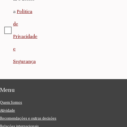
a
Política
de
Privacidade
e
Segurança
Menu
Quem Somos
Atividade
Recomendações e outras decisões
Relações internacionais