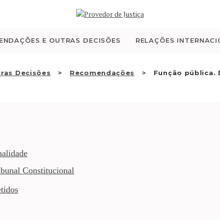
QUEM SOMOS
ATIVIDADE
ENDAÇÕES E OUTRAS DECISÕES
RELAÇÕES INTERNACI
RECOMENDAÇÕES E
ras Decisões
Recomendações
Função pública. 
OUTRAS DECISÕES
RELAÇÕES
INTERNACIONAIS
nalidade
bunal Constitucional
APRESENTAR QUEIXA
tidos
PT