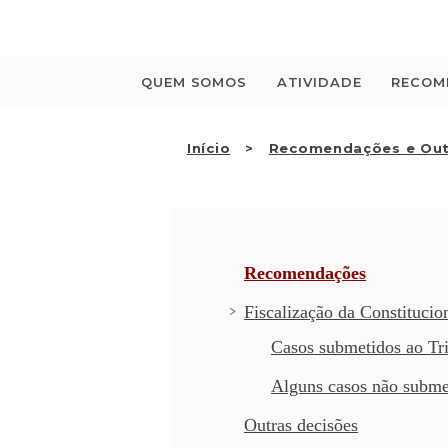
Saltar
para
o
conteúdo
QUEM SOMOS
ATIVIDADE
RECOM
Início
Recomendações e Out
Recomendações
Fiscalização da Constitucio
Casos submetidos ao Tri
Alguns casos não subme
Outras decisões