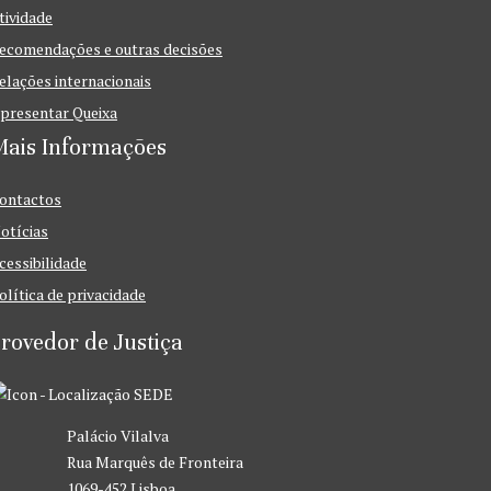
tividade
ecomendações e outras decisões
elações internacionais
presentar Queixa
Mais Informações
ontactos
otícias
cessibilidade
olítica de privacidade
rovedor de Justiça
SEDE
Palácio Vilalva
Rua Marquês de Fronteira
1069-452 Lisboa