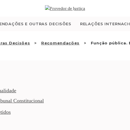
QUEM SOMOS
ATIVIDADE
ENDAÇÕES E OUTRAS DECISÕES
RELAÇÕES INTERNACI
RECOMENDAÇÕES E
ras Decisões
Recomendações
Função pública. 
OUTRAS DECISÕES
RELAÇÕES
INTERNACIONAIS
nalidade
bunal Constitucional
APRESENTAR QUEIXA
tidos
PT