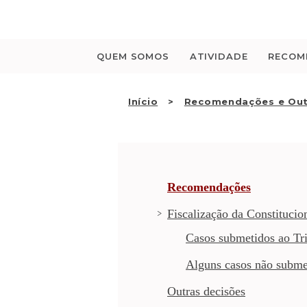
Saltar
para
o
conteúdo
QUEM SOMOS
ATIVIDADE
RECOM
Início
Recomendações e Out
Recomendações
Fiscalização da Constitucio
Casos submetidos ao Tri
Alguns casos não subme
Outras decisões