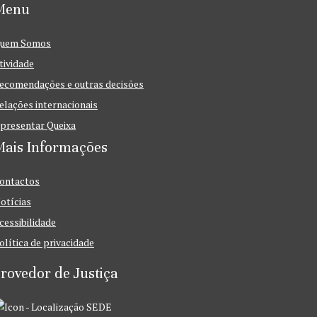
Menu
uem Somos
tividade
ecomendações e outras decisões
elações internacionais
presentar Queixa
Mais Informações
ontactos
otícias
cessibilidade
olítica de privacidade
rovedor de Justiça
SEDE