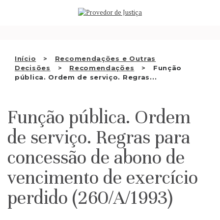
Saltar
QUEM SOMOS
para
o
ATIVIDADE
conteúdo
RECOMENDAÇÕES E OUTRAS
Início
Recomendações e Outras
Decisões
Recomendações
Função
DECISÕES
pública. Ordem de serviço. Regras...
RELAÇÕES INTERNACIONAIS
Função pública. Ordem
APRESENTAR QUEIXA
de serviço. Regras para
PT
concessão de abono de
vencimento de exercício
perdido (260/A/1993)