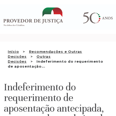
Saltar
QUEM SOMOS
para
o
ATIVIDADE
conteúdo
RECOMENDAÇÕES E OUTRAS
DECISÕES
RELAÇÕES INTERNACIONAIS
Início
Recomendações e Outras
Decisões
Outras
APRESENTAR QUEIXA
Decisões
Indeferimento do requerimento
de aposentação...
PT
Indeferimento do
requerimento de
aposentação antecipada,