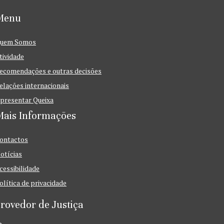
Menu
uem Somos
tividade
ecomendações e outras decisões
elações internacionais
presentar Queixa
Mais Informações
ontactos
otícias
cessibilidade
olítica de privacidade
rovedor de Justiça