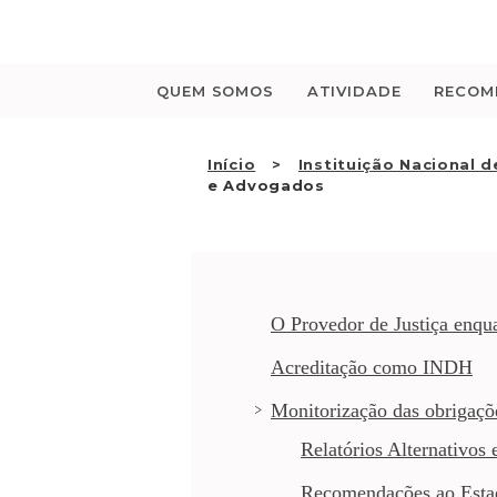
Saltar
para
o
conteúdo
QUEM SOMOS
ATIVIDADE
RECOM
Início
Instituição Nacional 
e Advogados
O Provedor de Justiça enq
Acreditação como INDH
Monitorização das obrigaçõe
Relatórios Alternativos 
Recomendações ao Esta