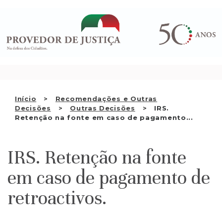
Saltar
QUEM SOMOS
para
o
ATIVIDADE
conteúdo
RECOMENDAÇÕES E OUTRAS
DECISÕES
RELAÇÕES INTERNACIONAIS
Início
Recomendações e Outras
Decisões
Outras Decisões
IRS.
APRESENTAR QUEIXA
Retenção na fonte em caso de pagamento...
PT
IRS. Retenção na fonte
em caso de pagamento de
retroactivos.