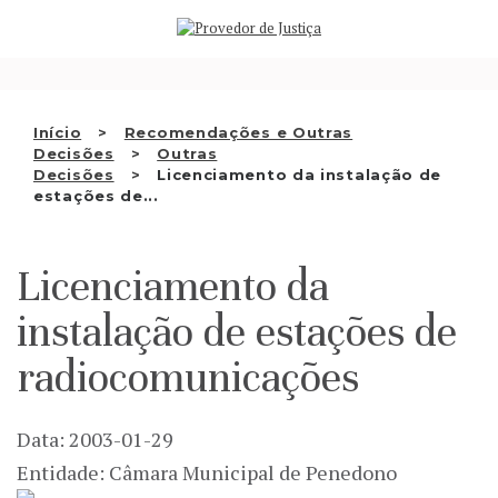
Saltar
QUEM SOMOS
para
o
ATIVIDADE
conteúdo
RECOMENDAÇÕES E OUTRAS
Início
Recomendações e Outras
Decisões
Outras
DECISÕES
Decisões
Licenciamento da instalação de
estações de...
RELAÇÕES INTERNACIONAIS
APRESENTAR QUEIXA
Licenciamento da
PT
instalação de estações de
radiocomunicações
Data: 2003-01-29
Entidade: Câmara Municipal de Penedono