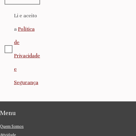
Li e aceito
a
Política
de
Privacidade
e
Segurança
Menu
Quem Somos
Atividade